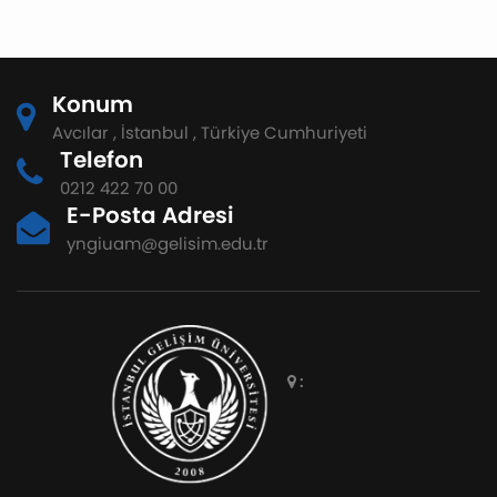
Konum
Avcılar , İstanbul , Türkiye Cumhuriyeti
Telefon
0212 422 70 00
E-Posta Adresi
yngiuam@gelisim.edu.tr
: