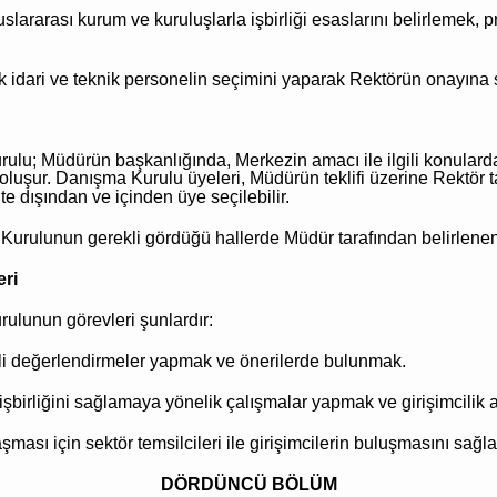
uslararası kurum ve kuruluşlarla işbirliği esaslarını belirlemek, 
k idari ve teknik personelin seçimini yaparak Rektörün onayına
ulu; Müdürün başkanlığında, Merkezin amacı ile ilgili konulard
luşur. Danışma Kurulu üyeleri, Müdürün teklifi üzerine Rektör tara
e dışından ve içinden üye seçilebilir.
urulunun gerekli gördüğü hallerde Müdür tarafından belirlenen bi
ri
ulunun görevleri şunlardır:
lgili değerlendirmeler yapmak ve önerilerde bulunmak.
a işbirliğini sağlamaya yönelik çalışmalar yapmak ve girişimcili
şması için sektör temsilcileri ile girişimcilerin buluşmasını sağl
DÖRDÜNCÜ BÖLÜM