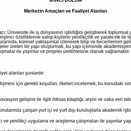
İKİNCİ BÖLÜM
Merkezin Amaçları ve Faaliyet Alanları
ı; Üniversite ile iş dünyasının işbirliğini geliştirerek toplums
şimci özelliklerine sahip kişilerin yenilikçilik ve yaratıcılık ile il
nularında, küresel yaklaşımlar izlenerek bilgi ve becerilerinin gel
ojeler üreten bir yapı oluşturmak, bu yapı içerisinde akademisye
alışmalar ile yayınlar ve projeler üretilmesine olanak sağlamaktır.
iyet alanları şunlardır:
elişmesi için gerekli koşulları, ilkeleri incelemek, bu konudaki s
novasyon
gelişimi ile ilgili ihtisas kitaplığı, arşivi ve vaka veri t
onularında çalışan yurt içi ve yurt dışı kuruluşlarla akademik işb
ıcı ve yenilikçi uygulama ve araştırma çalışmaları ile yayınlar ya