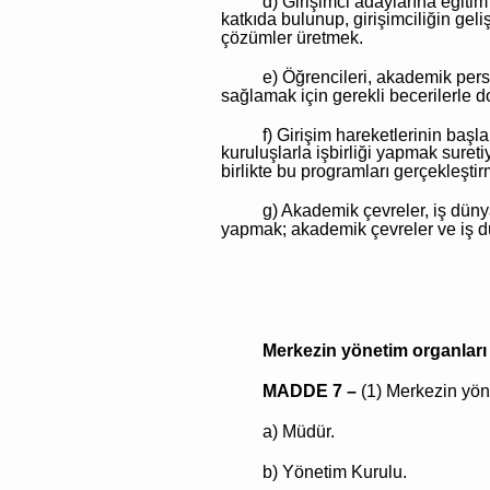
d) Girişimci adaylarına eğitim
katkıda bulunup, girişimciliğin geli
çözümler üretmek.
e) Öğrencileri, akademik perso
sağlamak için gerekli becerilerle 
f) Girişim hareketlerinin başl
kuruluşlarla işbirliği yapmak sureti
birlikte bu programları gerçekleşti
g) Akademik çevreler, iş dünya
yapmak; akademik çevreler ve iş dü
Merkezin yönetim organları
MADDE 7 –
(1) Merkezin yöne
a) Müdür.
b) Yönetim Kurulu.