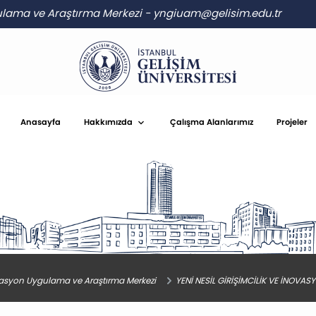
gulama ve Araştırma Merkezi
-
yngiuam@gelisim.edu.tr
Anasayfa
Hakkımızda
Çalışma Alanlarımız
Projeler
novasyon Uygulama ve Araştırma Merkezi
YENİ NESİL GİRİŞİMCİLİK VE İNOV