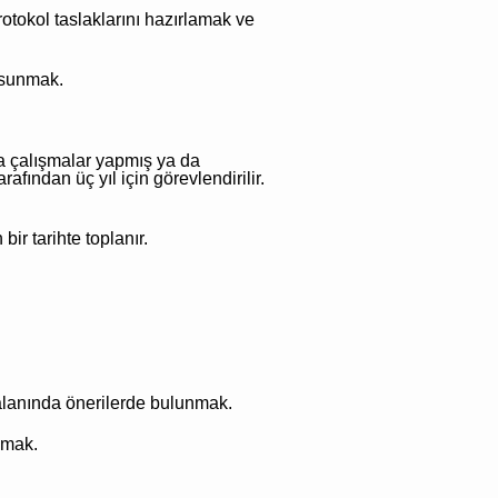
protokol taslaklarını hazırlamak ve
 sunmak.
a çalışmalar yapmış ya da
fından üç yıl için görevlendirilir.
r tarihte toplanır.
k alanında önerilerde bulunmak.
amak.