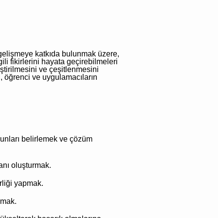
al gelişmeye katkıda bulunmak üzere,
gili fikirlerini hayata geçirebilmeleri
iştirilmesini ve çeşitlenmesini
n, öğrenci ve uygulamacıların
orunları belirlemek ve çözüm
abanı oluşturmak.
irliği yapmak.
pmak.