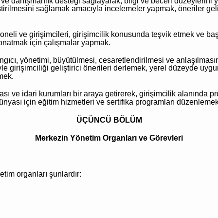
 ve danışmanlık desteği sağlayarak, bilgi ve beceri düzeylerini 
ştirilmesini sağlamak amacıyla incelemeler yapmak, öneriler geliş
neli ve girişimcileri, girişimcilik konusunda teşvik etmek ve başa
donatmak için çalışmalar yapmak.
angıcı, yönetimi, büyütülmesi, cesaretlendirilmesi ve anlaşılmas
yle girişimciliği geliştirici önerileri derlemek, yerel düzeyde u
rmek.
sı ve idari kurumları bir araya getirerek, girişimcilik alanında p
nyası için eğitim hizmetleri ve sertifika programları düzenlemek
ÜÇÜNCÜ BÖLÜM
Merkezin Yönetim Organları ve Görevleri
tim organları şunlardır: