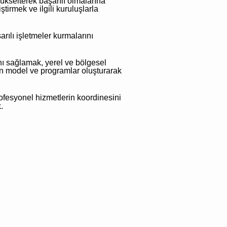
yükselterek başarılı olmalarına
tirmek ve ilgili kuruluşlarla
rılı işletmeler kurmalarını
ını sağlamak, yerel ve bölgesel
ygun model ve programlar oluşturarak
rofesyonel hizmetlerin koordinesini
.