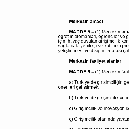
Merkezin amacı
MADDE 5 –
(1) Merkezin amac
öğretim elemanları, öğrenciler ve giri
için ihtiyaç duyulan girişimcilik ko
sağlamak, yenilikçi ve katılımcı pr
yetiştirilmesi ve disiplinler arası ç
Merkezin faaliyet alanları
MADDE 6 –
(1) Merkezin faal
a) Türkiye’de girişimciliğin g
önerileri geliştirmek.
b) Türkiye’de girişimcilik ve
i
c) Girişimcilik ve
inovasyon
k
ç) Girişimcilik alanında yarat