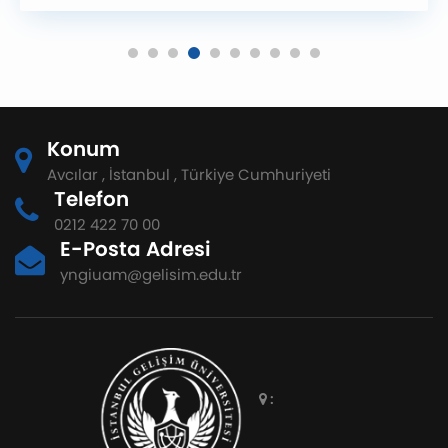
Konum
Avcılar , İstanbul , Türkiye Cumhuriyeti
Telefon
0212 422 70 00
E-Posta Adresi
yngiuam@gelisim.edu.tr
: